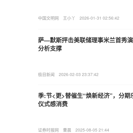
中国文明网
王小丫
2026-01-31 02:56:42
萨—默斯抨击美联储理事米兰首秀演
分析支撑
极目新闻
2026-02-03 23:37:42
季:节<更>替催生“焕新经济”，分期
仪式感消费
证券时报网
曹晨
2025-08-05 21:44