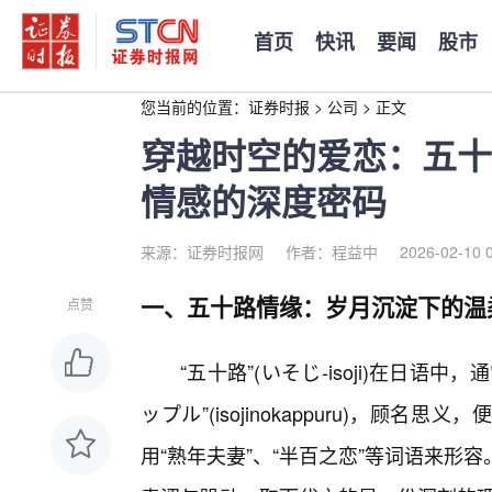
首页
快讯
要闻
股市
您当前的位置：
证券时报
>
公司
>
正文
穿越时空的爱恋：五十
情感的深度密码
来源：证券时报网
作者：程益中
2026-02-10 
一、五十路情缘：岁月沉淀下的温
点赞
“五十路”(いそじ-isoji)在日语
ップル”(isojinokappuru)，顾
用“熟年夫妻”、“半百之恋”等词语来