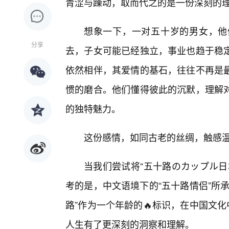
青涩与躁动，取而代之的是一份深刻的
想象一下，一对五十岁的男女，他
分享
去，子女可能已经独立，事业也趋于稳
依然相伴，其爱情的基石，往往不再是
惯的磨合。他们懂得彼此的沉默，理解
的独特魅力。
这份感情，如同古老的丝绸，触感
当我们尝试将“五十路のカップル日
考的是，中文语境下的“五十路情侣”所
路”作为一个年龄的🔥标识，在中国文
人生有了更深刻的洞察和理解。