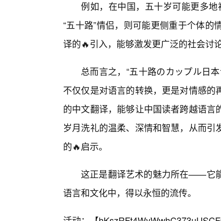
例如，在中国，五十岁可能更多地被
“五十路”情侣，则可能更侧重于个体的
译的🔥引入，能够激发更广泛的社会讨
总而言之，“五十路のカップル日本
不仅仅是对语言的转换，更是对情感的
的中文翻译，能够让中国读者跨越语言
岁月洗礼的温柔、深情和智慧，从而引
的🔥启示。
这正是翻译艺术的魅力所在——它
语言和文化中，得以永恒的流传。
活动：【
hKszRFt4WyWwhC373uUSCF