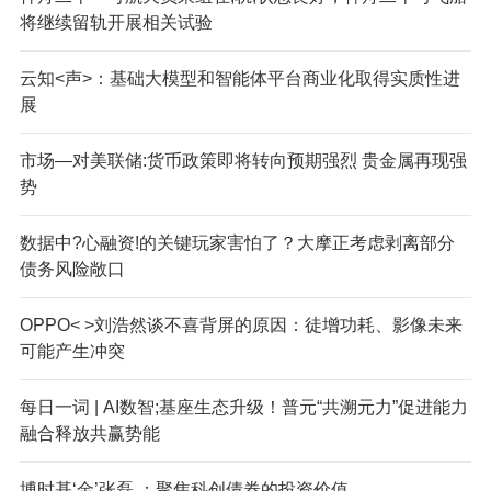
将继续留轨开展相关试验
云知<声>：基础大模型和智能体平台商业化取得实质性进
展
市场—对美联储:货币政策即将转向预期强烈 贵金属再现强
势
数据中?心融资!的关键玩家害怕了？大摩正考虑剥离部分
债务风险敞口
OPPO< >刘浩然谈不喜背屏的原因：徒增功耗、影像未来
可能产生冲突
每日一词 | AI数智;基座生态升级！普元“共溯元力”促进能力
融合释放共赢势能
博时基‘金’张磊,：聚焦科创债券的投资价值