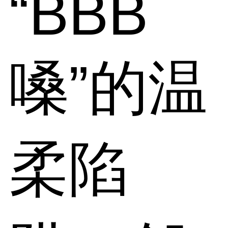
“BBB
嗓”的温
柔陷