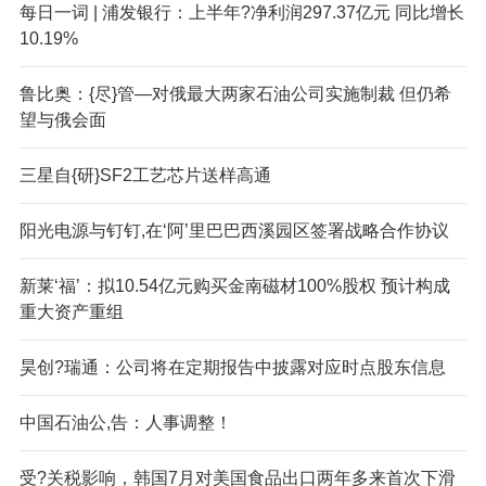
每日一词 | 浦发银行：上半年?净利润297.37亿元 同比增长
10.19%
鲁比奥：{尽}管—对俄最大两家石油公司实施制裁 但仍希
望与俄会面
三星自{研}SF2工艺芯片送样高通
阳光电源与钉钉,在‘阿’里巴巴西溪园区签署战略合作协议
新莱‘福’：拟10.54亿元购买金南磁材100%股权 预计构成
重大资产重组
昊创?瑞通：公司将在定期报告中披露对应时点股东信息
中国石油公,告：人事调整！
受?关税影响，韩国7月对美国食品出口两年多来首次下滑