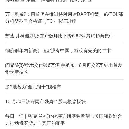
万丰奥威?：目前仍在推进特种用途DART机型、eVTOL部
分机型型号合格证（TC）取证进程
苏盐;井神最新!股东户数环比下降6.62% 筹码趋向集中
铜价创年内新高{，}但“没有中国，就没有完美的牛市”
问界M{8}累计:交付破6万辆 余承东：8月再交2万 纯电首发
华为新技术
多?地蓄力“金九银十”稳楼市
10!月30日沪深两市强势个股与概念板块
每日一词 | 乌‘克’兰<总>统泽连斯基称希望与美国和欧洲合
力推动俄罗斯走向真正的和平