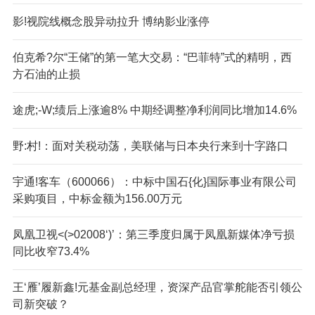
影!视院线概念股异动拉升 博纳影业涨停
伯克希?尔“王储”的第一笔大交易：“巴菲特”式的精明，西
方石油的止损
途虎;-W;绩后上涨逾8% 中期经调整净利润同比增加14.6%
野:村!：面对关税动荡，美联储与日本央行来到十字路口
宇通!客车（600066）：中标中国石{化}国际事业有限公司
采购项目，中标金额为156.00万元
凤凰卫视<(>02008‘)’：第三季度归属于凤凰新媒体净亏损
同比收窄73.4%
王‘雁’履新鑫!元基金副总经理，资深产品官掌舵能否引领公
司新突破？