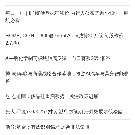
每日一词 | 机‘械’硬盘疯狂涨价 内行人公布选购小知识：避
坑必看
HOME; CO‘N’TROL遭Perrot Alain减持20万股 每股作价
2.7港元
A—股化学制药板块触底反弹，向日葵涨20%涨停
博{泰}车联与商汤战略合作落地，抢占AI汽车与具身智能赛
道
热.点追踪：多晶硅重启涨势，关注政策进展
光大环‘境’(<0>0257)中期派息超预期 海外拓展步伐稳健
浙商:基金：有效识别骗局 远离非法集资