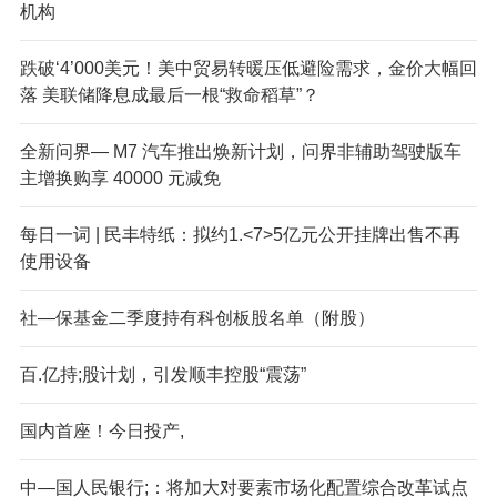
机构
跌破‘4’000美元！美中贸易转暖压低避险需求，金价大幅回
落 美联储降息成最后一根“救命稻草”？
全新问界— M7 汽车推出焕新计划，问界非辅助驾驶版车
主增换购享 40000 元减免
每日一词 | 民丰特纸：拟约1.<7>5亿元公开挂牌出售不再
使用设备
社—保基金二季度持有科创板股名单（附股）
百.亿持;股计划，引发顺丰控股“震荡”
国内首座！今日投产,
中—国人民银行;：将加大对要素市场化配置综合改革试点