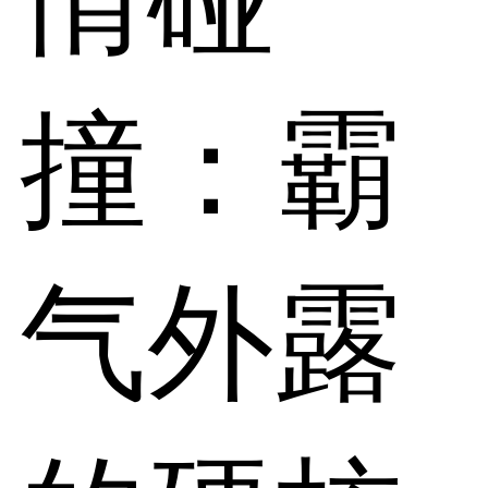
撞：霸
气外露