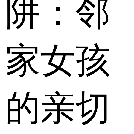
阱：邻
家女孩
的亲切