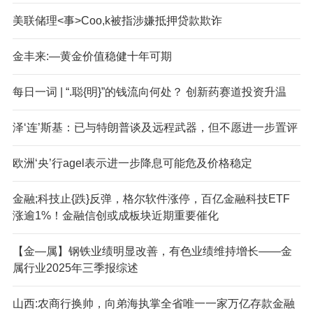
美联储理<事>Coo,k被指涉嫌抵押贷款欺诈
金丰来:—黄金价值稳健十年可期
每日一词 | “.聪{明}”的钱流向何处？ 创新药赛道投资升温
泽‘连’斯基：已与特朗普谈及远程武器，但不愿进一步置评
欧洲‘央’行
agel表示进一步降息可能危及价格稳定
金融;科技止{跌}反弹，格尔软件涨停，百亿金融科技ETF
涨逾1%！金融信创或成板块近期重要催化
【金—属】钢铁业绩明显改善，有色业绩维持增长——金
属行业2025年三季报综述
山西:农商行换帅，向弟海执掌全省唯一一家万亿存款金融