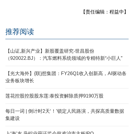
【责任编辑：程益中】
推荐阅读
【山证,新兴产业】新股覆盖研究-世昌股份
（920022.BJ）：汽车燃料系统领域的专精特新“小巨人”
【光大海外】{联}想集团：FY26Q1收入创新高，AI驱动各
业务板块增长
莲花控股控股股东莲:泰投资解除质押9190万股
每日一词 | 倒计时2天‘！’锁定人民路演，共探高质量数据
集建设
上‘海’友,升铝业获证监会批准沪市主板IPO