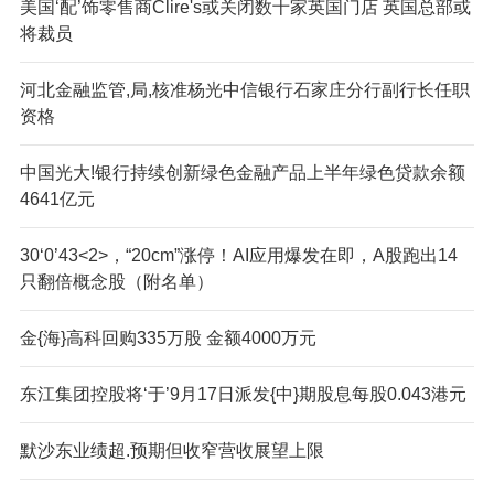
美国‘配’饰零售商Cl
ire's或关闭数十家英国门店 英国总部或
将裁员
河北金融监管,局,核准杨光中信银行石家庄分行副行长任职
资格
中国光大!银行持续创新绿色金融产品上半年绿色贷款余额
4641亿元
30‘0’43<2>，“20cm”涨停！AI应用爆发在即，A股跑出14
只翻倍概念股（附名单）
金{海}高科回购335万股 金额4000万元
东江集团控股将‘于’9月17日派发{中}期股息每股0.043港元
默沙东业绩超.预期但收窄营收展望上限