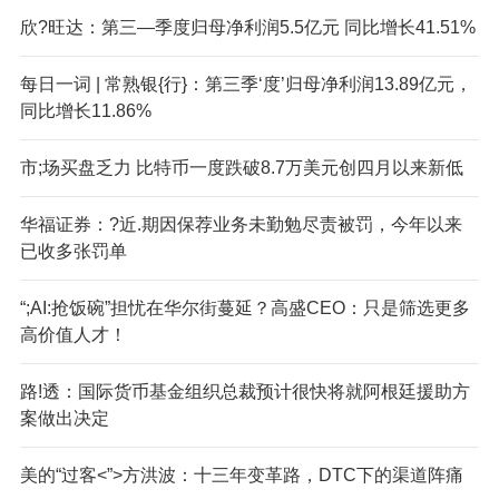
欣?旺达：第三—季度归母净利润5.5亿元 同比增长41.51%
每日一词 | 常熟银{行}：第三季‘度’归母净利润13.89亿元，
同比增长11.86%
市;场买盘乏力 比特币一度跌破8.7万美元创四月以来新低
华福证券：?近.期因保荐业务未勤勉尽责被罚，今年以来
已收多张罚单
“;AI:抢饭碗”担忧在华尔街蔓延？高盛CEO：只是筛选更多
高价值人才！
路!透：国际货币基金组织总裁预计很快将就阿根廷援助方
案做出决定
美的“过客<”>方洪波：十三年变革路，DTC下的渠道阵痛