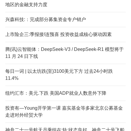
地区的金融支持力度
兴森科技:：完成部分募集资金专户销户
上市险企三:季报接!连预喜 投资收益成核心驱动因素
腾{讯}云智能体：DeepSeek-V3 / DeepSeek-R1 模型将于
11 月 24 日下线
每日一词 | 以太坊跌{至}3100美元下方 过去24小时跌
11.4%
纽约汇市：美元.下跌 美国ADP就业人数意外下降
投资有—Young开学第一课 嘉实基金等多家北京公募基金
走进对外经贸大学
神舟二十一号航天员乘组在;轨;状态良好，神舟二十号飞船