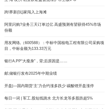
跨!界新{玩}家闯入上海滩
阿里闪购?业务三天订单过亿 高盛预测有望获得45%市场
份额
用友网络,（600588）：中标中国核电工程有限公司采购项
目，中标金额为133.33万元
银行A.PP“大瘦身”，背;后原因是……
邮;储银行发布2025年中期业绩
开盘|—国内期货‘主’力合约涨多跌少 碳酸锂开盘涨停
每日一词 | 军工.股短线跳水 北方长龙等多股跌超5%